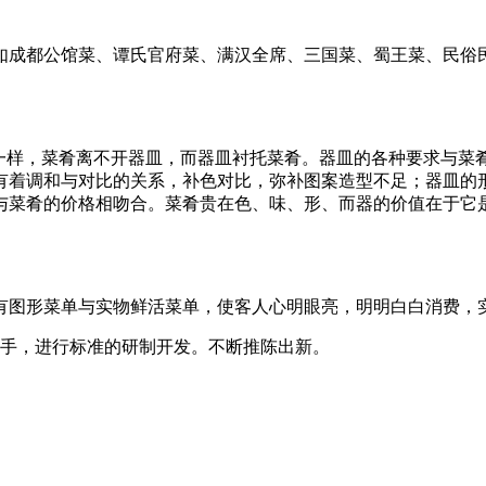
成都公馆菜、谭氏官府菜、满汉全席、三国菜、蜀王菜、民俗民
样，菜肴离不开器皿，而器皿衬托菜肴。器皿的各种要求与菜
有着调和与对比的关系，补色对比，弥补图案造型不足；器皿的
与菜肴的价格相吻合。菜肴贵在色、味、形、而器的价值在于它
图形菜单与实物鲜活菜单，使客人心明眼亮，明明白白消费，
手，进行标准的研制开发。不断推陈出新。