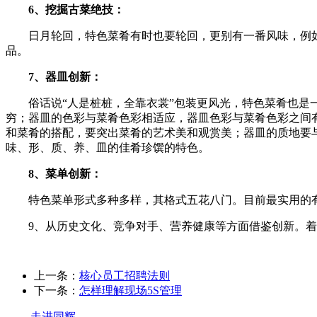
6、挖掘古菜绝技：
日月轮回，特色菜肴有时也要轮回，更别有一番风味，例如
品。
7、器皿创新：
俗话说“人是桩桩，全靠衣裳”包装更风光，特色菜肴也是一
穷；器皿的色彩与菜肴色彩相适应，器皿色彩与菜肴色彩之间
和菜肴的搭配，要突出菜肴的艺术美和观赏美；器皿的质地要
味、形、质、养、皿的佳肴珍馔的特色。
8、菜单创新：
特色菜单形式多种多样，其格式五花八门。目前最实用的有
9、从历史文化、竞争对手、营养健康等方面借鉴创新。着
上一条：
核心员工招聘法则
下一条：
怎样理解现场5S管理
走进同辉