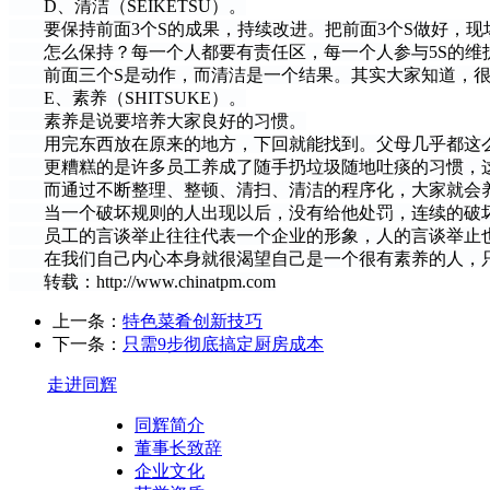
D、清洁（SEIKETSU）。
要保持前面3个S的成果，持续改进。把前面3个S做好，现
怎么保持？每一个人都要有责任区，每一个人参与5S的维护
前面三个S是动作，而清洁是一个结果。其实大家知道，很多
E、素养（SHITSUKE）。
素养是说要培养大家良好的习惯。
用完东西放在原来的地方，下回就能找到。父母几乎都这么
更糟糕的是许多员工养成了随手扔垃圾随地吐痰的习惯，这
而通过不断整理、整顿、清扫、清洁的程序化，大家就会养
当一个破坏规则的人出现以后，没有给他处罚，连续的破坏
员工的言谈举止往往代表一个企业的形象，人的言谈举止也
在我们自己内心本身就很渴望自己是一个很有素养的人，只
转载：http://www.chinatpm.com
上一条：
特色菜肴创新技巧
下一条：
只需9步彻底搞定厨房成本
走进同辉
同辉简介
董事长致辞
企业文化