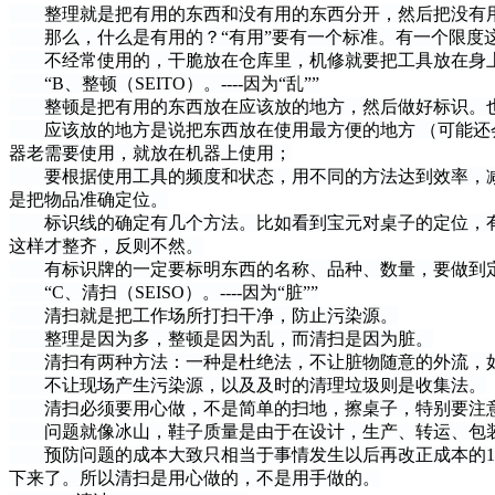
整理就是把有用的东西和没有用的东西分开，然后把没有
那么，什么是有用的？“有用”要有一个标准。有一个限度这
不经常使用的，干脆放在仓库里，机修就要把工具放在身上
“B、整顿（SEITO）。----因为“乱””
整顿是把有用的东西放在应该放的地方，然后做好标识。也
应该放的地方是说把东西放在使用最方便的地方 （可能还会
器老需要使用，就放在机器上使用；
要根据使用工具的频度和状态，用不同的方法达到效率，减
是把物品准确定位。
标识线的确定有几个方法。比如看到宝元对桌子的定位，有
这样才整齐，反则不然。
有标识牌的一定要标明东西的名称、品种、数量，要做到定
“C、清扫（SEISO）。----因为“脏””
清扫就是把工作场所打扫干净，防止污染源。
整理是因为多，整顿是因为乱，而清扫是因为脏。
清扫有两种方法：一种是杜绝法，不让脏物随意的外流，如
不让现场产生污染源，以及及时的清理垃圾则是收集法。
清扫必须要用心做，不是简单的扫地，擦桌子，特别要注意
问题就像冰山，鞋子质量是由于在设计，生产、转运、包装
预防问题的成本大致只相当于事情发生以后再改正成本的1／
下来了。所以清扫是用心做的，不是用手做的。