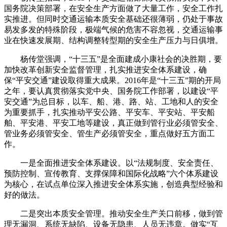
国务院决策部署，在安全生产方面做了大量工作，安全工作扎
实推进。但同时交通运输本质安全基础还很薄弱，仍处于事故
易发多发的特殊阶段，极端气候的危害不容忽视，交通运输事
业在快速发展期、结构调整转型期的安全生产压力与日俱增。
杨传堂强调，“十三五”是全面建成小康社会的决胜期，要
加快改革创新安全监督管理，扎实推进安全体系建设，确
保“平安交通”建设取得重大成果。2016年是“十三五”期的开局
之年，要认真贯彻落实党中央、国务院工作部署，以建设“平
安交通”为总目标，以车、船、港、路、站、工地和人的安全
为重要抓手，扎实推动平安公路、平安车、平安站、平安船
舶、平安港、平安工地等建设，真正做到管行业必须管安全、
管业务必须管安全、管生产必须管安全，重点做好五方面工
作。
一是全面推进安全体系建设。以“法规制度、安全责任、
预防控制、宣传教育、支撑保障和国际化战略”六个体系建设
为核心，在试点单位深入推进安全体系实施，创造典型经验和
好的做法。
二是突出本质安全管理。推动安全生产关口前移，做到管
理无漏洞、系统无缺陷、设备无隐患、人员无违章。做实“互