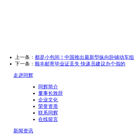
上一条：
都是小包间！中国推出最新型纵向卧铺动车组
下一条：
顺丰邮寄毕业证丢失 快递员建议办个假的
走进同辉
同辉简介
董事长致辞
企业文化
荣誉资质
联系同辉
在线留言
新闻资讯