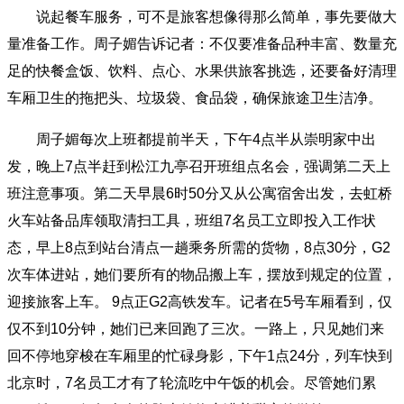
说起餐车服务，可不是旅客想像得那么简单，事先要做大
量准备工作。周子媚告诉记者：不仅要准备品种丰富、数量充
足的快餐盒饭、饮料、点心、水果供旅客挑选，还要备好清理
车厢卫生的拖把头、垃圾袋、食品袋，确保旅途卫生洁净。
周子媚每次上班都提前半天，下午4点半从崇明家中出
发，晚上7点半赶到松江九亭召开班组点名会，强调第二天上
班注意事项。第二天早晨6时50分又从公寓宿舍出发，去虹桥
火车站备品库领取清扫工具，班组7名员工立即投入工作状
态，早上8点到站台清点一趟乘务所需的货物，8点30分，G2
次车体进站，她们要所有的物品搬上车，摆放到规定的位置，
迎接旅客上车。 9点正G2高铁发车。记者在5号车厢看到，仅
仅不到10分钟，她们已来回跑了三次。一路上，只见她们来
回不停地穿梭在车厢里的忙碌身影，下午1点24分，列车快到
北京时，7名员工才有了轮流吃中午饭的机会。尽管她们累