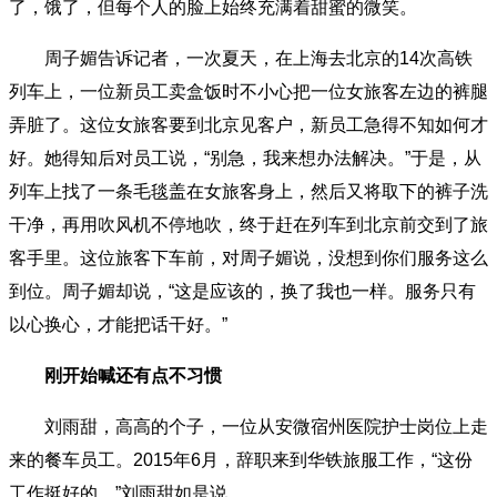
了，饿了，但每个人的脸上始终充满着甜蜜的微笑。
周子媚告诉记者，一次夏天，在上海去北京的14次高铁
列车上，一位新员工卖盒饭时不小心把一位女旅客左边的裤腿
弄脏了。这位女旅客要到北京见客户，新员工急得不知如何才
好。她得知后对员工说，“别急，我来想办法解决。”于是，从
列车上找了一条毛毯盖在女旅客身上，然后又将取下的裤子洗
干净，再用吹风机不停地吹，终于赶在列车到北京前交到了旅
客手里。这位旅客下车前，对周子媚说，没想到你们服务这么
到位。周子媚却说，“这是应该的，换了我也一样。服务只有
以心换心，才能把话干好。”
刚开始喊还有点不习惯
刘雨甜，高高的个子，一位从安微宿州医院护士岗位上走
来的餐车员工。2015年6月，辞职来到华铁旅服工作，“这份
工作挺好的。”刘雨甜如是说。