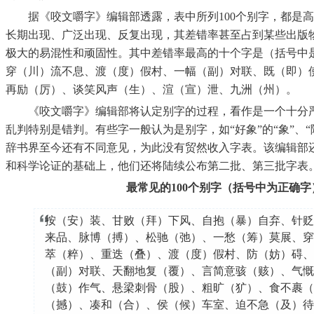
据《咬文嚼字》编辑部透露，表中所列100个别字，都是高
长期出现、广泛出现、反复出现，其差错率甚至占到某些出版物
极大的易混性和顽固性。其中差错率最高的十个字是（括号中
穿（川）流不息、渡（度）假村、一幅（副）对联、既（即）
再励（厉）、谈笑风声（生）、渲（宣）泄、九洲（州）。
《咬文嚼字》编辑部将认定别字的过程，看作是一个十分严
乱判特别是错判。有些字一般认为是别字，如“好象”的“象”、“
辞书界至今还有不同意见，为此没有贸然收入字表。该编辑部
和科学论证的基础上，他们还将陆续公布第二批、第三批字表
最常见的100个别字（括号中为正确字
按（安）装、甘败（拜）下风、自抱（暴）自弃、针贬
来品、脉博（搏）、松驰（弛）、一愁（筹）莫展、穿
萃（粹）、重迭（叠）、渡（度）假村、防（妨）碍、
（副）对联、天翻地复（覆）、言简意骇（赅）、气慨
（鼓）作气、悬梁刺骨（股）、粗旷（犷）、食不裹（
（撼）、凑和（合）、侯（候）车室、迫不急（及）待