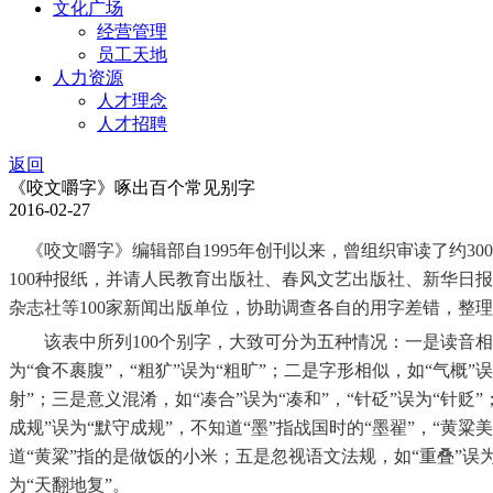
文化广场
经营管理
员工天地
人力资源
人才理念
人才招聘
返回
《咬文嚼字》啄出百个常见别字
2016-02-27
《咬文嚼字》编辑部自1995年创刊以来，曾组织审读了约3000
100种报纸，并请人民教育出版社、春风文艺出版社、新华日
杂志社等100家新闻出版单位，协助调查各自的用字差错，整
该表中所列100个别字，大致可分为五种情况：一是读音相
为“食不裹腹”，“粗犷”误为“粗旷”；二是字形相似，如“气概”误
射”；三是意义混淆，如“凑合”误为“凑和”，“针砭”误为“针贬
成规”误为“默守成规”，不知道“墨”指战国时的“墨翟”，“黄粱
道“黄粱”指的是做饭的小米；五是忽视语文法规，如“重叠”误为
为“天翻地复”。