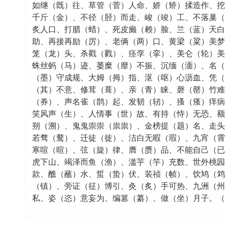
如继（既）往、草管（菅）人命、娇（矫）揉造作、挖
千斤（金）、不径（胫）而走、峻（竣）工、不落巢（
炙人口、打腊（蜡）、死皮癞（赖）脸、兰（蓝）天白
助、再接再励（厉）、老俩（两）口、黄梁（粱）美梦
笼（龙）头、杀戳（戮）、痉孪（挛）、美仑（轮）美
蛛丝蚂（马）迹、萎糜（靡）不振、沉缅（湎）、名（
（墨）守成规、大姆（拇）指、沤（呕）心沥血、凭（
（其）不意、修茸（葺）、亲（青）睐、磬（罄）竹难
（券）、声名雀（鹊）起、发韧（轫）、搔（瘙）痒病
笑风声（生）、人情事（世）故、有持（恃）无恐、额
朔（溯）、鬼鬼崇崇（祟祟）、金榜提（题）名、走头
若骛（鹜）、迁徒（徙）、洁白无暇（瑕）、九宵（霄
寒喧（暄）、弦（旋）律、膺（赝）品、不能自己（已
虎下山、竭泽而鱼（渔）、滥芋（竽）充数、世外桃园
款、醮（蘸）水、蜇（蛰）伏、装祯（帧）、饮鸠（鸩
（镇）、旁证（征）博引、灸（炙）手可热、九洲（州
私、姿（恣）意妄为、编篡（纂）、做（坐）月子。（