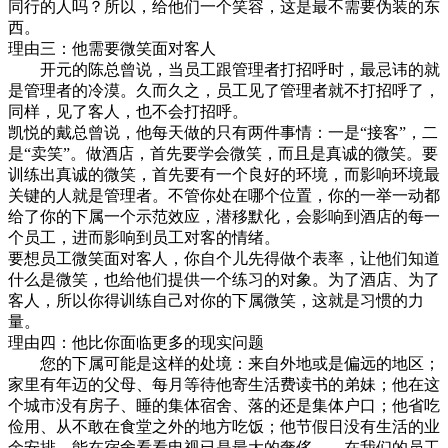
同行的人吗？所以，给他们一个笑容，这是最不需要伪装的东
西。
理由三：他需要微笑面对客人
开元的陈总曾说，当员工跟管理者打招呼时，最忌讳的就
是管理者的冷漠。久而久之，员工见了管理者就不打招呼了，
同样，见了客人，也不会打招呼。
凯悦的戴总曾说，他每天做的只有两件事情：一是“接客”，二
是“卖笑”。做酒店，首先要学会微笑，而且是真诚的微笑。要
训练出真诚的微笑，首先要有一个良好的环境，而影响环境最
关键的人就是管理者。不管你处在哪个位置，你的一举一动都
给了你的下属一个示范效应，潜移默化，会影响到酒店的每一
个员工，进而影响到员工对客的情绪。
要想员工微笑面对客人，你自个儿先得做个表率，让他们知道
什么是微笑，也给他们提供一个练习的对象。为了酒店、为了
客人，所以你得训练自己对你的下属微笑，这就是习惯的力
量。
理由四：他比你面临更多的现实问题
您的下属可能是这样的处境：来自外地或是偏远的地区；
家里有年迈的父母、每月等待他寄生活费读书的弟妹；他在这
个城市没有房子、睡的集体宿舍、落的还是集体户口；他省吃
俭用、从不敢在食堂之外的地方吃饭；他节假日没有生活的业
余安排、能在宿舍看看电视已是最大的奢侈……在我们的员工