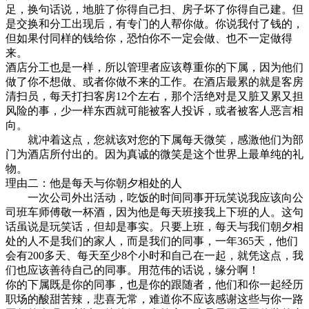
足，换句话说，地脏了你得自己扫、房子坏了你得自己建。但
是交换和分工出现后，有专门的人帮你做。你说我付了钱的，
但如果付同样的钱给你，恐怕你不一定会做、也不一定做得
来。
酒店分工也是一样，所以管理者应该尊重你的下属，因为他们
做了你不想做、或者你做不来的工作。在酒店最累的就是客房
清扫员，每天打扫客房12个左右，那个活绝对是又脏又累又担
风险的事，少一样东西就可能被客人投诉，或者被客人恶言相
向。
就冲着这点，您就该对您的下属每天微笑，感激他们为部
门为酒店所付出的。因为真诚的微笑是这个世界上最单纯的礼
物。
理由二：他是每天与你朝夕相处的人
一次公司外出活动，吃饭的时间同事开玩笑说我应该向公
司班车师傅敬一杯酒，因为他是每天班接我上下班的人。这句
话虽说是玩笑话，但却是事实。只要上班，每天与我们朝夕相
处的人不是我们的家人，而是我们的同事，一年365天，他们
会有200多天、每天至少8个小时和自己在一起，就凭这点，我
们也应该善待自己的同事。用范伟的话说，缘分啊！
你的下属既是你的同事，也是你的跟随者，他们和你一起经历
职场的酸甜苦辣，悲喜无常，难道你不应该感谢这些与你一路