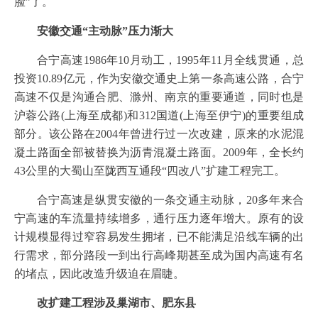
脸”了。
安徽交通“主动脉”压力渐大
合宁高速1986年10月动工，1995年11月全线贯通，总
投资10.89亿元，作为安徽交通史上第一条高速公路，合宁
高速不仅是沟通合肥、滁州、南京的重要通道，同时也是
沪蓉公路(上海至成都)和312国道(上海至伊宁)的重要组成
部分。该公路在2004年曾进行过一次改建，原来的水泥混
凝土路面全部被替换为沥青混凝土路面。2009年，全长约
43公里的大蜀山至陇西互通段“四改八”扩建工程完工。
合宁高速是纵贯安徽的一条交通主动脉，20多年来合
宁高速的车流量持续增多，通行压力逐年增大。原有的设
计规模显得过窄容易发生拥堵，已不能满足沿线车辆的出
行需求，部分路段一到出行高峰期甚至成为国内高速有名
的堵点，因此改造升级迫在眉睫。
改扩建工程涉及巢湖市、肥东县