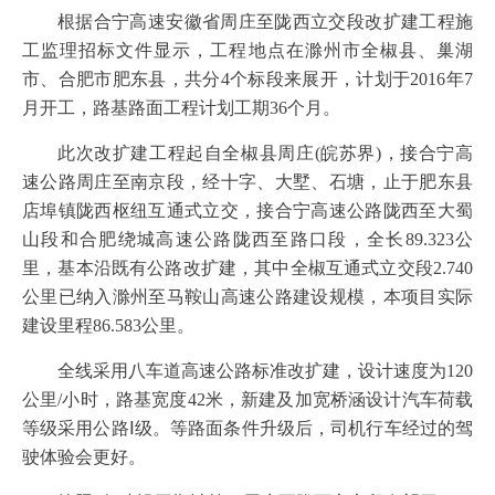
根据合宁高速安徽省周庄至陇西立交段改扩建工程施
工监理招标文件显示，工程地点在滁州市全椒县、巢湖
市、合肥市肥东县，共分4个标段来展开，计划于2016年7
月开工，路基路面工程计划工期36个月。
此次改扩建工程起自全椒县周庄(皖苏界)，接合宁高
速公路周庄至南京段，经十字、大墅、石塘，止于肥东县
店埠镇陇西枢纽互通式立交，接合宁高速公路陇西至大蜀
山段和合肥绕城高速公路陇西至路口段，全长89.323公
里，基本沿既有公路改扩建，其中全椒互通式立交段2.740
公里已纳入滁州至马鞍山高速公路建设规模，本项目实际
建设里程86.583公里。
全线采用八车道高速公路标准改扩建，设计速度为120
公里/小时，路基宽度42米，新建及加宽桥涵设计汽车荷载
等级采用公路Ⅰ级。等路面条件升级后，司机行车经过的驾
驶体验会更好。