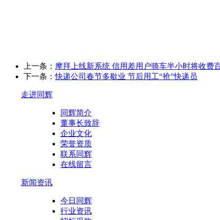
上一条：
摩拜上线新系统 信用差用户骑车半小时将收费
下一条：
快递公司春节多歇业 节后用工“抢”快递员
走进同辉
同辉简介
董事长致辞
企业文化
荣誉资质
联系同辉
在线留言
新闻资讯
今日同辉
行业资讯