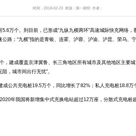
时间：2018-02-23 来源：第一财经 作者：
万个。到目前，已形成“九纵九横两环”高速城际快充网络，覆盖1
公路；“九横”指的是青银、连霍、沪蓉、沪渝、沪昆、荣乌、宁
万个，建成覆盖京津冀鲁、长三角地区所有城市及其他地区主要
无阻，城市间出行无忧”。
共充电桩19.5万个，同比增长了82%；私人充电桩18.8万个
到2020年我国将新增集中式充换电站超过12万座，分散式充电桩超