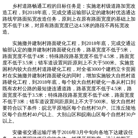
乡村道路畅通工程的目标任务是：实施老村级道路加宽改
造工程，到2018年底，完成交通运输部认定的建制村优选通达
路线窄路面拓宽改造任务，原则上在原有路面宽度的基础上加
宽不低于1米，对原有路面宽度已达4.5米的路段不再拓宽改
造。
实施撤并建制村路面硬化工程，到2018年底，完成交通运
输部认定的撤并建制村路面硬化任务，路基宽度不低于5米，
路面宽度不低于4米；特殊路段路基宽度不低于4.5米，路面宽
度不低于3.5米；错车道设置间距原则上不大于500米。实施贫
困村内较大自然村道路硬化工程，对全省3000个建档立卡贫困
村在实施撤并建制村路面硬化的同时，增加实施较大自然村道
路硬化工程，到2018年底，每个较大自然村硬化一条从村口到
既有农村公路的最短捷连通道路，路基宽度不低于4.5米，路
面宽度不低于3.5米；特殊路段路基宽度不低于4米，路面宽度
不低于3米；错车道设置间距原则上不大于500米。较大自然村
要符合以下条件：皖北平原地区每个自然村50户、江淮丘陵地
区每个自然村40户以上、大别山区和皖南山区每个自然村30户
以上。
安徽省交通运输厅将于2016年3月中旬向各地下达建设任