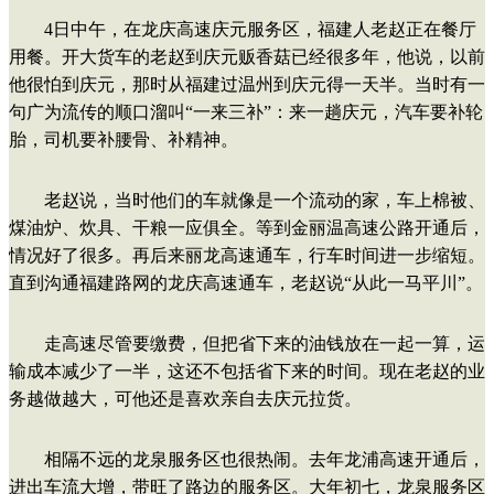
4日中午，在龙庆高速庆元服务区，福建人老赵正在餐厅
用餐。开大货车的老赵到庆元贩香菇已经很多年，他说，以前
他很怕到庆元，那时从福建过温州到庆元得一天半。当时有一
句广为流传的顺口溜叫“一来三补”：来一趟庆元，汽车要补轮
胎，司机要补腰骨、补精神。
老赵说，当时他们的车就像是一个流动的家，车上棉被、
煤油炉、炊具、干粮一应俱全。等到金丽温高速公路开通后，
情况好了很多。再后来丽龙高速通车，行车时间进一步缩短。
直到沟通福建路网的龙庆高速通车，老赵说“从此一马平川”。
走高速尽管要缴费，但把省下来的油钱放在一起一算，运
输成本减少了一半，这还不包括省下来的时间。现在老赵的业
务越做越大，可他还是喜欢亲自去庆元拉货。
相隔不远的龙泉服务区也很热闹。去年龙浦高速开通后，
进出车流大增，带旺了路边的服务区。大年初七，龙泉服务区